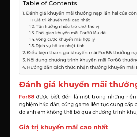
Table of Contents
Đánh giá khuyến mãi thưởng nạp lần hai của cổ
Giá trị khuyến mãi cao nhất
Tận hưởng nhiều trò chơi thú vị
Thời gian khuyến mãi For88 lâu dài
Vòng cược khuyến mãi hợp lý
Dịch vụ hỗ trợ nhiệt tình
Điều kiện tham gia khuyến mãi For88 thưởng nạ
Nội dung chương trình khuyến mãi For88 thưởng
Hướng dẫn cách thức nhận thưởng khuyến mãi nạ
Đánh giá khuyến mãi thưởng
For88
được biết đến là một trong những nền 
nghiệm hấp dẫn, cổng game liên tục cung cấp các
do anh em không thể bỏ qua chương trình khuy
Giá trị khuyến mãi cao nhất