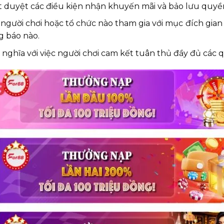
t duyệt các điều kiện nhận khuyến mãi và bảo lưu quyề
ười chơi hoặc tổ chức nào tham gia với mục đích gian lậ
g báo nào.
nghĩa với việc người chơi cam kết tuân thủ đầy đủ các 