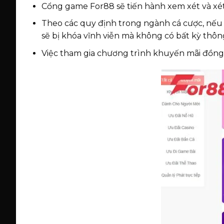
Cổng game For88 sẽ tiến hành xem xét và xé
Theo các quy định trong ngành cá cược, nếu ng
sẽ bị khóa vĩnh viễn mà không có bất kỳ thôn
Việc tham gia chương trình khuyến mãi đồng 