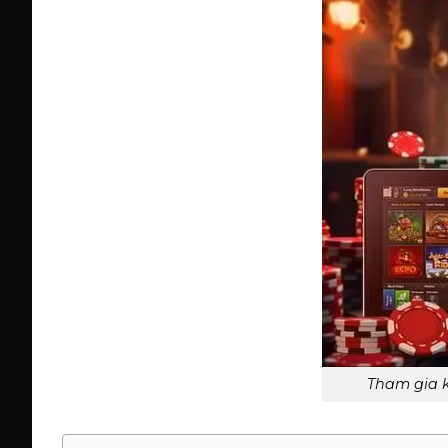
Tham gia k