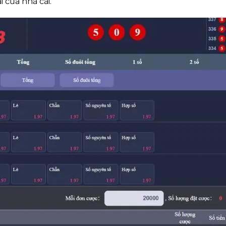
 của nhà cái.