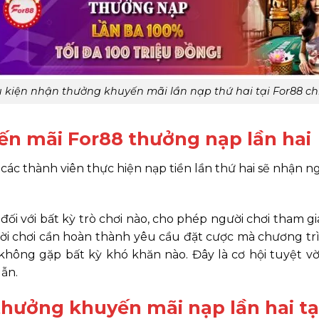
 kiện nhận thưởng khuyến mãi lần nạp thứ hai tại For88 chi
ến mãi For88 thưởng nạp lần hai
các thành viên thực hiện nạp tiền lần thứ hai sẽ nhận ng
đối với bất kỳ trò chơi nào, cho phép người chơi tham 
gười chơi cần hoàn thành yêu cầu đặt cược mà chương tr
hông gặp bất kỳ khó khăn nào. Đây là cơ hội tuyệt vời 
ẫn.
hưởng khuyến mãi nạp lần hai tạ