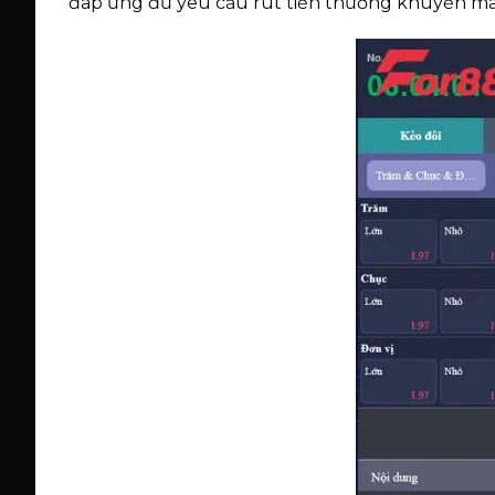
đáp ứng đủ yêu cầu rút tiền thưởng khuyến mãi