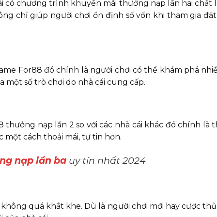
 có chương trình khuyến mãi thưởng nạp lần hai chất l
ông chỉ giúp người chơi ổn định số vốn khi tham gia đ
game For88 đó chính là người chơi có thể khám phá nhiều
 một số trò chơi do nhà cái cung cấp.
ưởng nạp lần 2 so với các nhà cái khác đó chính là thờ
 một cách thoải mái, tự tin hơn.
ng nạp lần ba
uy tín nhất 2024
n không quá khắt khe. Dù là người chơi mới hay cược t