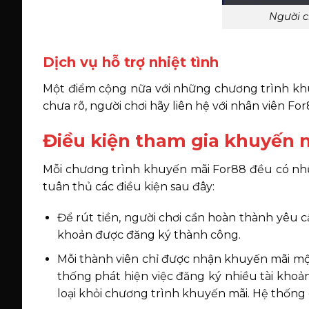
Người c
Dịch vụ hỗ trợ nhiệt tình
Một điểm cộng nữa với những chương trình khuy
chưa rõ, người chơi hãy liên hệ với nhân viên F
Điều kiện tham gia khuyến m
Mỗi chương trình khuyến mãi For88 đều có nhữ
tuân thủ các điều kiện sau đây:
Để rút tiền, người chơi cần hoàn thành yêu cầ
khoản được đăng ký thành công.
Mỗi thành viên chỉ được nhận khuyến mãi một
thống phát hiện việc đăng ký nhiều tài khoản 
loại khỏi chương trình khuyến mãi. Hệ thống 