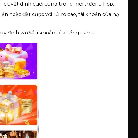
n quyết định cuối cùng trong mọi trường hợp.
n hoặc đặt cược với rủi ro cao, tài khoản của họ
quy định và điều khoản của cổng game.