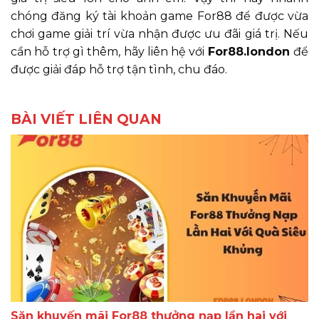
chóng đăng ký tài khoản game For88 để được vừa
chơi game giải trí vừa nhận được ưu đãi giá trị. Nếu
cần hỗ trợ gì thêm, hãy liên hệ với
For88.london
để
được giải đáp hỗ trợ tận tình, chu đáo.
BÀI VIẾT LIÊN QUAN
Săn khuyến mãi For88 thưởng nạp lần hai với