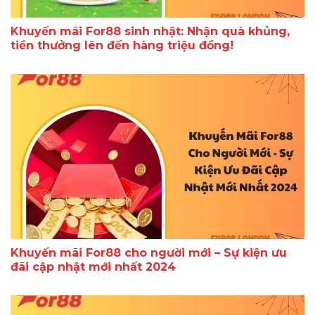
Khuyến mãi For88 sinh nhật: Nhận quà khủng,
tiền thưởng lên đến hàng triệu đồng!
Khuyến mãi For88 cho người mới – Sự kiện ưu
đãi cập nhật mới nhất 2024