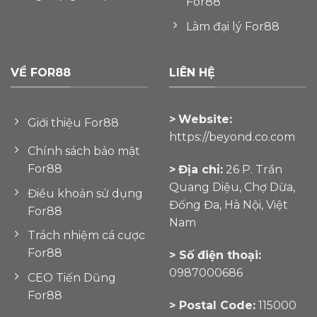
For88
Làm đại lý For88
VỀ FOR88
LIÊN HỆ
>
Website:
Giới thiệu For88
https://beyond.co.com
Chính sách bảo mật
For88
>
Địa chỉ:
26 P. Trần
Quang Diệu, Chợ Dừa,
Điều khoản sử dụng
Đống Đa, Hà Nội, Việt
For88
Nam
Trách nhiệm cá cược
For88
> Số điện thoại:
0987000686
CEO Tiến Dũng
For88
> Postal Code:
115000