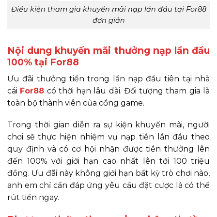
Điều kiện tham gia khuyến mãi nạp lần đầu tại For88
đơn giản
Nội dung khuyến mãi thưởng nạp lần đầu
100% tại For88
Ưu đãi thưởng tiền trong lần nạp đầu tiên tại nhà
cái
For88
có thời hạn lâu dài. Đối tượng tham gia là
toàn bộ thành viên của cổng game.
Trong thời gian diễn ra sự kiện khuyến mãi, người
chơi sẽ thực hiện nhiệm vụ nạp tiền lần đầu theo
quy định và có cơ hội nhận được tiền thưởng lên
đến 100% với giới hạn cao nhất lên tới 100 triệu
đồng. Ưu đãi này không giới hạn bất kỳ trò chơi nào,
anh em chỉ cần đáp ứng yêu cầu đặt cược là có thể
rút tiền ngay.