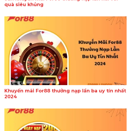
quà siêu khủng
Khuyến mãi For88 thưởng nạp lần ba uy tín nhất
2024