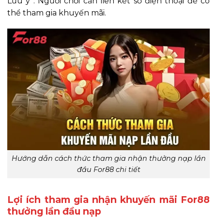
Lưu ý : Người chơi cần liên kết số điện thoại để có
thể tham gia khuyến mãi.
Hướng dẫn cách thức tham gia nhận thưởng nạp lần
đầu For88 chi tiết
Lợi ích tham gia nhận khuyến mãi For88
thưởng lần đầu nạp