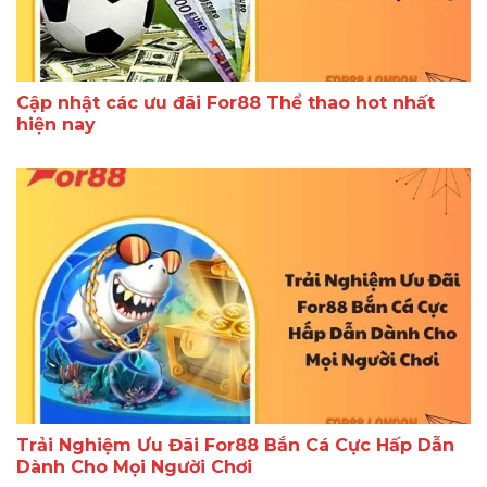
Cập nhật các ưu đãi For88 Thể thao hot nhất
hiện nay
Trải Nghiệm Ưu Đãi For88 Bắn Cá Cực Hấp Dẫn
Dành Cho Mọi Người Chơi