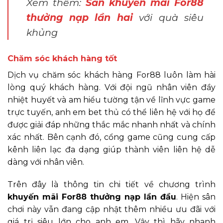
Xem thêm:
Săn khuyến mãi For88
thưởng nạp lần hai
với quà siêu
khủng
Chăm sóc khách hàng tốt
Dịch vụ chăm sóc khách hàng For88 luôn làm hài
lòng quý khách hàng. Với đội ngũ nhân viên đầy
nhiệt huyết và am hiểu tường tận về lĩnh vực game
trực tuyến, anh em bet thủ có thể liên hệ với họ để
được giải đáp những thắc mắc nhanh nhất và chính
xác nhất. Bên cạnh đó, cổng game cũng cung cấp
kênh liên lạc đa dạng giúp thành viên liên hệ dễ
dàng với nhân viên.
Trên đây là thông tin chi tiết về chương trình
khuyến mãi For88 thưởng nạp lần đầu
. Hiện sân
chơi này vẫn đang cập nhật thêm nhiều ưu đãi với
giá trị siêu lớn cho anh em. Vậy thì hãy nhanh