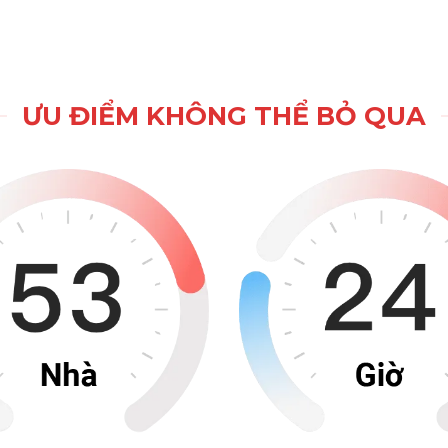
ƯU ĐIỂM KHÔNG THỂ BỎ QUA