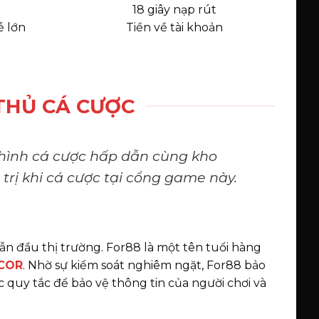
18 giây nạp rút
ễ lớn
Tiền về tài khoản
 THỦ CÁ CƯỢC
i hình cá cược hấp dẫn cùng kho
trị khi cá cược tại cổng game này.
dẫn đầu thị trường.
For88 là một tên tuổi hàng
COR
. Nhờ sự kiểm soát nghiêm ngặt, For88 bảo
c quy tắc để bảo vệ thông tin của người chơi và