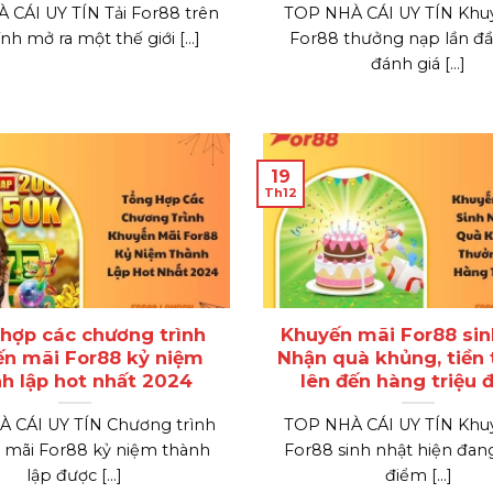
 CÁI UY TÍN Tải For88 trên
TOP NHÀ CÁI UY TÍN Khu
nh mở ra một thế giới [...]
For88 thưởng nạp lần đ
đánh giá [...]
19
Th12
hợp các chương trình
Khuyến mãi For88 sin
n mãi For88 kỷ niệm
Nhận quà khủng, tiền
h lập hot nhất 2024
lên đến hàng triệu 
 CÁI UY TÍN Chương trình
TOP NHÀ CÁI UY TÍN Khu
 mãi For88 kỷ niệm thành
For88 sinh nhật hiện đan
lập được [...]
điểm [...]