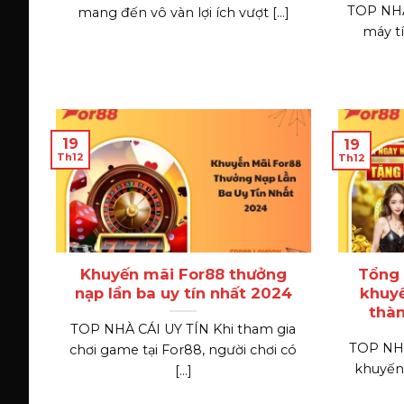
TOP NHÀ
mang đến vô vàn lợi ích vượt [...]
máy tí
19
19
Th12
Th12
Khuyến mãi For88 thưởng
Tổng 
nạp lần ba uy tín nhất 2024
khuyế
thàn
TOP NHÀ CÁI UY TÍN Khi tham gia
TOP NHÀ
chơi game tại For88, người chơi có
khuyến
[...]