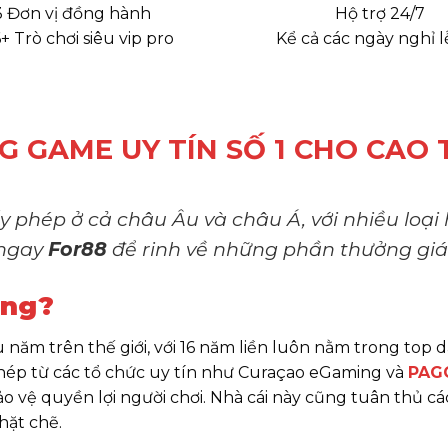
3 Đơn vị đồng hành
Hộ trợ 24/7
+ Trò chơi siêu vip pro
Kể cả các ngày nghỉ l
G GAME UY TÍN SỐ 1 CHO CAO
ấy phép ở cả châu Âu và châu Á, với nhiều loạ
 ngay
For88
để rinh về những phần thưởng giá 
ông?
năm trên thế giới, với 16 năm liền luôn nằm trong top 
phép từ các tổ chức uy tín như Curaçao eGaming và
PAG
o vệ quyền lợi người chơi. Nhà cái này cũng tuân thủ cá
hặt chẽ.