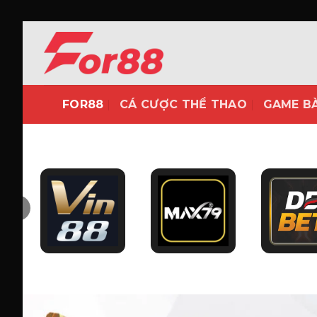
FOR88
CÁ CƯỢC THỂ THAO
GAME BÀ