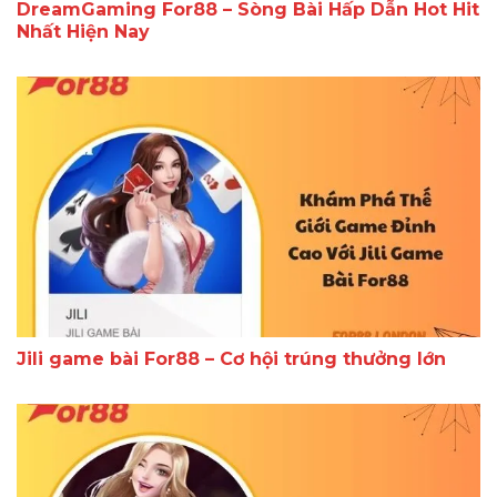
DreamGaming For88 – Sòng Bài Hấp Dẫn Hot Hit
Nhất Hiện Nay
Jili game bài For88 – Cơ hội trúng thưởng lớn