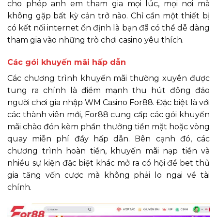
cho phép anh em tham gia mọi lúc, mọi nơi mà
không gặp bất kỳ cản trở nào. Chỉ cần một thiết bị
có kết nối internet ổn định là bạn đã có thể dễ dàng
tham gia vào những trò chơi casino yêu thích.
Các gói khuyến mãi hấp dẫn
Các chương trình khuyến mãi thường xuyên được
tung ra chính là điểm mạnh thu hút đông đảo
người chơi gia nhập WM Casino For88. Đặc biệt là với
các thành viên mới, For88 cung cấp các gói khuyến
mãi chào đón kèm phần thưởng tiền mặt hoặc vòng
quay miễn phí đầy hấp dẫn. Bên cạnh đó, các
chương trình hoàn tiền, khuyến mãi nạp tiền và
nhiều sự kiện đặc biệt khác mở ra có hội để bet thủ
gia tăng vốn cược mà không phải lo ngại về tài
chính.