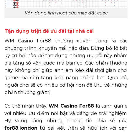
Vận dụng linh hoạt các mẹo đặt cược
Tận dụng triệt để ưu đãi tại nhà cái
WM Casino For88 thường xuyên tung ra các
chương trình khuyến mãi hấp dẫn. Đừng bỏ lỡ bất
kỳ cơ hội nào để tận dụng những ưu đãi này nhằm
gia tăng số vốn cược mà bạn có. Các phần thưởng
này không chỉ giúp anh em kéo dài thời gian chơi
game mà còn tăng khả năng thắng lớn. Qua đó,
người chơi sẽ có nhiều cơ hội hơn để thu về những
phần thưởng giá trị.
Có thể nhận thấy,
WM Casino For88
là sảnh game
với nhiều ưu điểm nổi bật và đáng để trải nghiệm.
Hy vọng rằng những thông tin chia sẻ của
for88.london
từ bài viết trên sẽ hữu ích với bạn