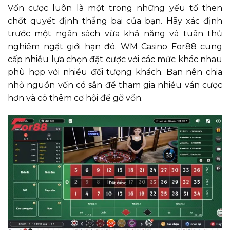
Vốn cược luôn là một trong những yếu tố then
chốt quyết định thắng bại của bạn. Hãy xác định
trước một ngân sách vừa khả năng và tuân thủ
nghiêm ngặt giới hạn đó. WM Casino For88 cung
cấp nhiều lựa chọn đặt cược với các mức khác nhau
phù hợp với nhiều đối tượng khách. Bạn nên chia
nhỏ nguồn vốn có sẵn để tham gia nhiều ván cược
hơn và có thêm cơ hội để gỡ vốn.