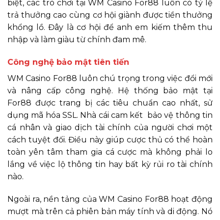
biệt, các trò chơi tại WM Casino For88 luôn có tỷ lệ
trả thưởng cao cùng cơ hội giành được tiền thưởng
khổng lồ. Đây là cơ hội để anh em kiếm thêm thu
nhập và làm giàu từ chính đam mê.
Công nghệ bảo mật tiên tiến
WM Casino For88 luôn chú trọng trong việc đổi mới
và nâng cấp công nghệ. Hệ thống bảo mật tại
For88 được trang bị các tiêu chuẩn cao nhất, sử
dụng mã hóa SSL. Nhà cái cam kết bảo vệ thông tin
cá nhân và giao dịch tài chính của người chơi một
cách tuyệt đối. Điều này giúp cược thủ có thể hoàn
toàn yên tâm tham gia cá cược mà không phải lo
lắng về việc lộ thông tin hay bất kỳ rủi ro tài chính
nào.
Ngoài ra, nền tảng của WM Casino For88 hoạt động
mượt mà trên cả phiên bản máy tính và di động. Nó