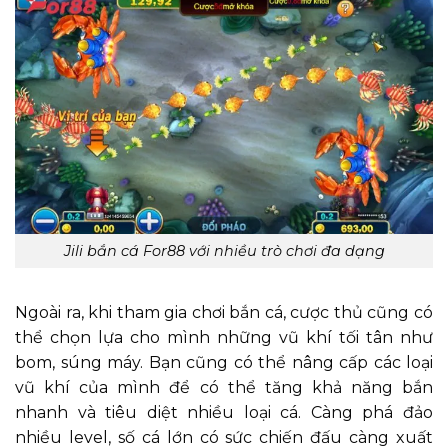
Jili bắn cá For88 với nhiều trò chơi đa dạng
Ngoài ra, khi tham gia chơi bắn cá, cược thủ cũng có
thể chọn lựa cho mình những vũ khí tối tân như
bom, súng máy. Bạn cũng có thể nâng cấp các loại
vũ khí của mình để có thể tăng khả năng bắn
nhanh và tiêu diệt nhiều loại cá. Càng phá đảo
nhiều level, số cá lớn có sức chiến đấu càng xuất