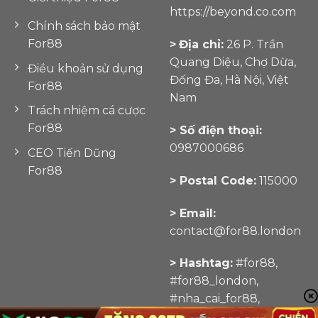
https://beyond.co.com
Chính sách bảo mật
For88
>
Địa chỉ:
26 P. Trần
Quang Diệu, Chợ Dừa,
Điều khoản sử dụng
Đống Đa, Hà Nội, Việt
For88
Nam
Trách nhiệm cá cược
For88
> Số điện thoại:
0987000686
CEO Tiến Dũng
For88
> Postal Code:
115000
> Email:
contact@for88.london
> Hashtag:
#for88,
#for88_london,
#nha_cai_for88,
#for88_casino