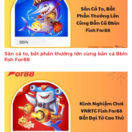
Săn cá to, bắt phần thưởng lớn cùng bắn cá Bbin
fish For88