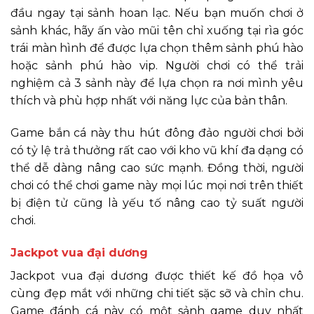
đầu ngay tại sảnh hoan lạc. Nếu bạn muốn chơi ở
sảnh khác, hãy ấn vào mũi tên chỉ xuống tại rìa góc
trái màn hình để được lựa chọn thêm sảnh phú hào
hoặc sảnh phú hào vip. Người chơi có thể trải
nghiệm cả 3 sảnh này để lựa chọn ra nơi mình yêu
thích và phù hợp nhất với năng lực của bản thân.
Game bắn cá này thu hút đông đảo người chơi bởi
có tỷ lệ trả thưởng rất cao với kho vũ khí đa dạng có
thể dễ dàng nâng cao sức mạnh. Đồng thời, người
chơi có thể chơi game này mọi lúc mọi nơi trên thiết
bị điện tử cũng là yếu tố nâng cao tỷ suất người
chơi.
Jackpot vua đại dương
Jackpot vua đại dương được thiết kế đồ họa vô
cùng đẹp mắt với những chi tiết sặc sỡ và chỉn chu.
Game đánh cá này có một sảnh game duy nhất