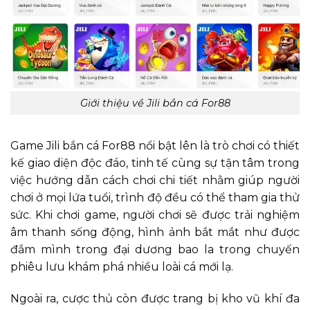
Giới thiệu về Jili bắn cá For88
Game Jili bắn cá For88 nổi bật lên là trò chơi có thiết
kế giao diện độc đáo, tinh tế cùng sự tận tâm trong
việc hướng dẫn cách chơi chi tiết nhằm giúp người
chơi ở mọi lứa tuổi, trình độ đều có thể tham gia thử
sức. Khi chơi game, người chơi sẽ được trải nghiệm
âm thanh sống động, hình ảnh bắt mắt như được
đắm mình trong đại dương bao la trong chuyến
phiêu lưu khám phá nhiều loài cá mới lạ.
Ngoài ra, cược thủ còn được trang bị kho vũ khí đa