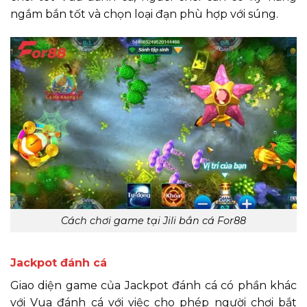
ngắm bắn tốt và chọn loại đạn phù hợp với súng.
Cách chơi game tại Jili bắn cá For88
Jackpot đánh cá
Giao diện game của Jackpot đánh cá có phần khác
với Vua đánh cá với việc cho phép người chơi bắt