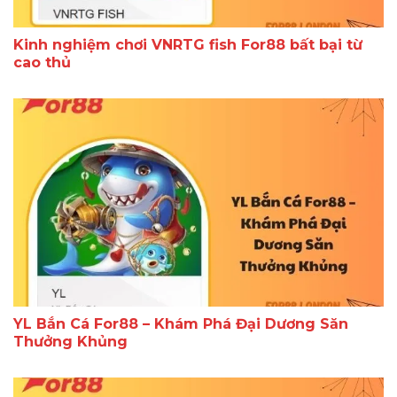
Kinh nghiệm chơi VNRTG fish For88 bất bại từ
cao thủ
YL Bắn Cá For88 – Khám Phá Đại Dương Săn
Thưởng Khủng