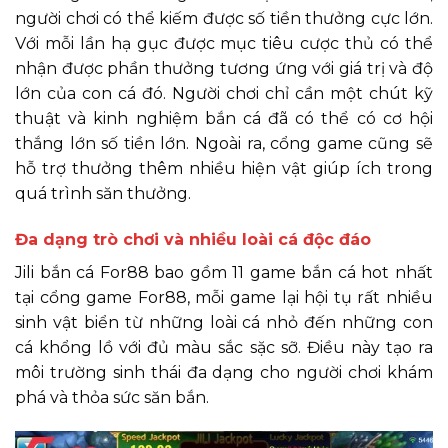
người chơi có thể kiếm được số tiền thưởng cực lớn.
Với mỗi lần hạ gục được mục tiêu cược thủ có thể
nhận được phần thưởng tương ứng với giá trị và độ
lớn của con cá đó. Người chơi chỉ cần một chút kỹ
thuật và kinh nghiệm bắn cá đã có thể có cơ hội
thắng lớn số tiền lớn. Ngoài ra, cổng game cũng sẽ
hỗ trợ thưởng thêm nhiều hiện vật giúp ích trong
quá trình săn thưởng.
Đa dạng trò chơi và nhiều loài cá độc đáo
Jili bắn cá For88 bao gồm 11 game bắn cá hot nhất
tại cổng game For88, mỗi game lại hội tụ rất nhiều
sinh vật biển từ những loài cá nhỏ đến những con
cá khổng lồ với đủ màu sắc sặc sỡ. Điều này tạo ra
môi trường sinh thái đa dạng cho người chơi khám
phá và thỏa sức săn bắn.