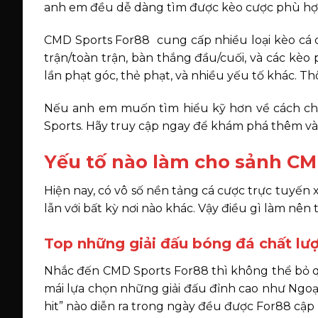
anh em đều dễ dàng tìm được kèo cược phù hợp
CMD Sports For88 cung cấp nhiều loại kèo cá c
trận/toàn trận, bàn thắng đầu/cuối, và các kèo 
lần phạt góc, thẻ phạt, và nhiều yếu tố khác. Thô
Nếu anh em muốn tìm hiểu kỹ hơn về cách chơi
Sports. Hãy truy cập ngay để khám phá thêm và
Yếu tố nào làm cho sảnh CM
Hiện nay, có vô số nền tảng cá cược trực tuyến 
lẫn với bất kỳ nơi nào khác. Vậy điều gì làm nê
Top những giải đấu bóng đá chất lượ
Nhắc đến CMD Sports For88 thì không thể bỏ qu
mái lựa chọn những giải đấu đỉnh cao như Ngoại 
hit” nào diễn ra trong ngày đều được For88 cập n