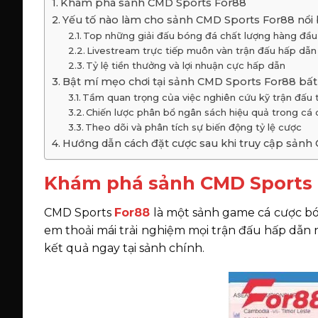
Khám phá sảnh CMD Sports For88
Yếu tố nào làm cho sảnh CMD Sports For88 nổi 
Top những giải đấu bóng đá chất lượng hàng đầu 
Livestream trực tiếp muôn vàn trận đấu hấp dẫn
Tỷ lệ tiền thưởng và lợi nhuận cực hấp dẫn
Bật mí mẹo chơi tại sảnh CMD Sports For88 bất
Tầm quan trọng của việc nghiên cứu kỹ trận đấu 
Chiến lược phân bổ ngân sách hiệu quả trong cá
Theo dõi và phân tích sự biến động tỷ lệ cược
Hướng dẫn cách đặt cược sau khi truy cập sảnh
Khám phá sảnh CMD Sports 
CMD Sports
For88
là một sảnh game cá cược b
em thoải mái trải nghiệm mọi trận đấu hấp dẫn n
kết quả ngay tại sảnh chính.