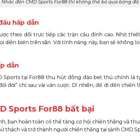
Nhắc đến CMD Sports For88 thì không thể bỏ qua bóng đá
 đấu hấp dẫn
c theo dõi trực tiếp các trận cầu đỉnh cao. Nhờ thiế
i diễn biến trên sân. Với tính năng này, bạn sẽ không 
ấp dẫn
ports tại For88 thu hút đông đảo bet thủ chính là tỷ 
ổi đời” chỉ sau vài ván cược. Dĩ nhiên, để đi đến chiến
D Sports For88 bất bại
nh, bạn hoàn toàn có thể tăng cơ hội chiến thắng và th
hử thách và trở thành người chiến thắng tại sảnh CMD Sp