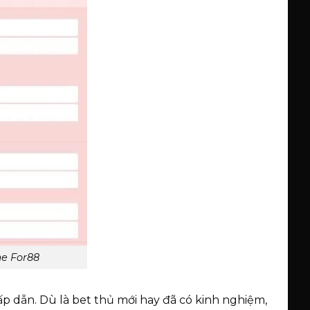
e For88
p dẫn. Dù là bet thủ mới hay đã có kinh nghiệm,