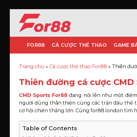
FOR88
CÁ CƯỢC THỂ THAO
GAME BÀ
Trang chủ
»
Cá cược thể thao For88
»
Thiên đườ
Thiên đường cá cược CMD 
CMD Sports For88
đang nổi lên như một điểm 
người dùng thân thiện cùng các trận đấu thể 
cơ hội chiến thắng lớn. Cùng for88.london tìm h
Table of Contents