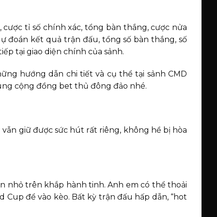
cược tỉ số chính xác, tổng bàn thắng, cược nửa
 dự đoán kết quả trận đấu, tổng số bàn thắng, số
iếp tại giao diện chính của sảnh.
ững hướng dẫn chi tiết và cụ thể tại sảnh CMD
cùng cộng đồng bet thủ đông đảo nhé.
 vẫn giữ được sức hút rất riêng, không hề bị hòa
n nhỏ trên khắp hành tinh. Anh em có thể thoải
ld Cup để vào kèo. Bất kỳ trận đấu hấp dẫn, “hot