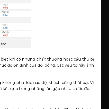
cược
c biệt khi có những chấn thương hoặc cầu thủ bị
mức độ ổn định của đội bóng. Các yếu tố này ảnh
g không phải lúc nào đội khách cũng thất bại. Vì
 và kết quả trong những lần gặp nhau trước đó.