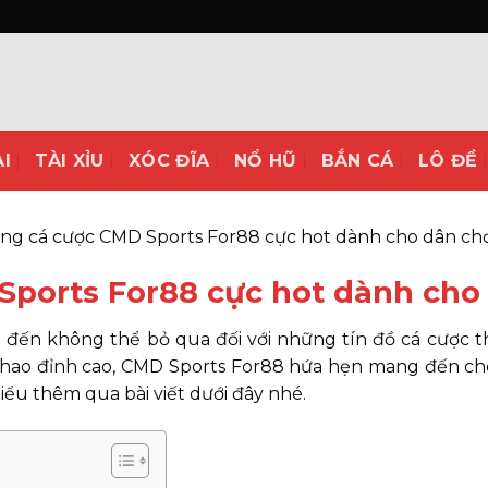
I
TÀI XỈU
XÓC ĐĨA
NỔ HŨ
BẮN CÁ
LÔ ĐỀ
ng cá cược CMD Sports For88 cực hot dành cho dân chơ
Sports For88 cực hot dành cho
đến không thể bỏ qua đối với những tín đồ cá cược th
thao đỉnh cao, CMD Sports For88 hứa hẹn mang đến cho
iểu thêm qua bài viết dưới đây nhé.